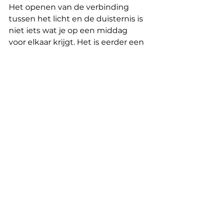
Het openen van de verbinding 
tussen het licht en de duisternis is 
niet iets wat je op een middag 
voor elkaar krijgt. Het is eerder een 
weg die je volgt, een manier 
waarop je leeft en waarop je met 
jezelf, maar ook met anderen om 
wil gaan. Het is het pad van de Tao. 
Tijdens sessies nodig ik mijn 
cliënten uit om die weg te gaan 
bewandelen. Ik creëer een veilige 
omgeving waarin het oude mag 
sterven en het werkelijk nieuwe 
geboren kan worden.  Ik moedig 
mezelf ook aan om stappen te 
blijven zetten op dat pad, want de 
vraag is niet hoeveel stappen je al 
gezet hebt, maar of je bereid bent 
de stap te zetten die nu voor je 