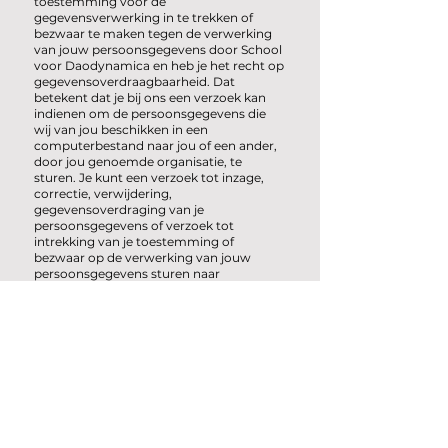
toestemming voor de
gegevensverwerking in te trekken of
bezwaar te maken tegen de verwerking
van jouw persoonsgegevens door School
voor Daodynamica en heb je het recht op
gegevensoverdraagbaarheid. Dat
betekent dat je bij ons een verzoek kan
indienen om de persoonsgegevens die
wij van jou beschikken in een
computerbestand naar jou of een ander,
door jou genoemde organisatie, te
sturen. Je kunt een verzoek tot inzage,
correctie, verwijdering,
gegevensoverdraging van je
persoonsgegevens of verzoek tot
intrekking van je toestemming of
bezwaar op de verwerking van jouw
persoonsgegevens sturen naar
info@daodynamica.nl
Om er zeker van te zijn dat het verzoek
tot inzage door jou is gedaan, vragen wij
jou een kopie van je identiteitsbewijs met
het verzoek mee te sturen. Maak in deze
kopie je pasfoto, MRZ (machine readable
zone, de strook met nummers onderaan
het paspoort), paspoortnummer en
Burgerservicenummer (BSN) zwart. Dit