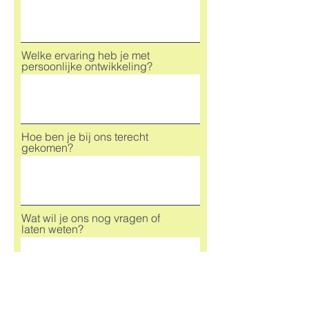
Welke ervaring heb je met
persoonlijke ontwikkeling?
Hoe ben je bij ons terecht
gekomen?
Wat wil je ons nog vragen of
laten weten?
Ik ga akkoord met de algemene