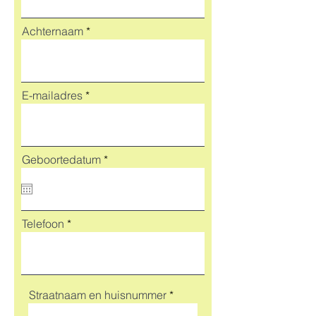
Achternaam
E-mailadres
r
Geboortedatum
*
e
q
u
i
r
Telefoon
e
d
Straatnaam en huisnummer