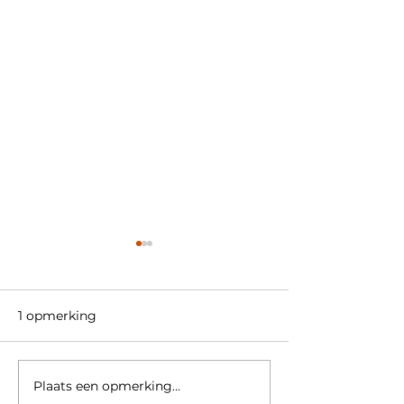
1 opmerking
Zichtbaar durv
Plaats een opmerking...
Donald Trump, een