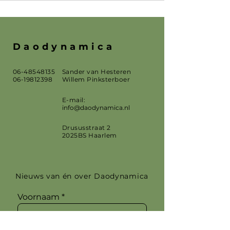
Daodynamica
06-48548135
Sander van Hesteren
06-19812398
Willem Pinksterboer
E-mail:
info@daodynamica.nl
Drususstraat 2
2025BS Haarlem
Nieuws van én over Daodynamica
Voornaam
Achternaam