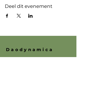
Deel dit evenement
Daodynamica
06-48548135
Sander van Hesteren
06-19812398
Willem Pinksterboer
E-mail:
info@daodynamica.nl
Drususstraat 2
2025BS Haarlem